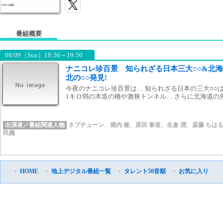
番組概要
08/09（Sun）18:56～19:50
ナニコレ珍百景 知られざる日本三大○○&北
北の○○発見!
今夜のナニコレ珍百景は… 知られざる日本の三大○○は
1キロ弱の木造の橋や激狭トンネル… さらに北海道の先
出演者／番組関連人物
ネプチューン
、
堀内 健
、
原田 泰造
、
名倉 潤
、
斎藤 ちは
民義
・
HOME
・
地上デジタル番組一覧
・
タレント50音順
・
お気に入り