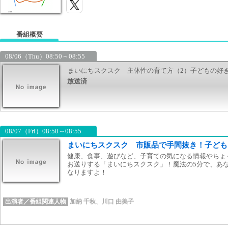
番組概要
08/06（Thu）08:50～08:55
まいにちスクスク 主体性の育て方（2）子どもの好
放送済
08/07（Fri）08:50～08:55
まいにちスクスク 市販品で手間抜き！子ども
健康、食事、遊びなど、子育ての気になる情報やちょ
お送りする「まいにちスクスク」！魔法の5分で、あ
なりますよ！
出演者／番組関連人物
加納 千秋
、
川口 由美子