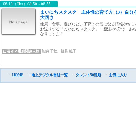
08/13（Thu）08:50～08:55
まいにちスクスク 主体性の育て方（3）自分
大切さ
健康、食事、遊びなど、子育ての気になる情報やちょ
お送りする「まいにちスクスク」！魔法の5分で、あ
なりますよ！
出演者／番組関連人物
加納 千秋
、
帆足 暁子
・
HOME
・
地上デジタル番組一覧
・
タレント50音順
・
お気に入り