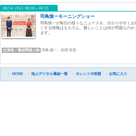
08/14（Fri）08:00～09:55
羽鳥慎一モーニングショー
羽鳥慎一が毎日の様々なニュースを、分かりやすくお
くする情報はもちろん、難しいことは何が問題なのか
ます。
出演者／番組関連人物
羽鳥 慎一
、
松岡 朱里
・
HOME
・
地上デジタル番組一覧
・
タレント50音順
・
お気に入り