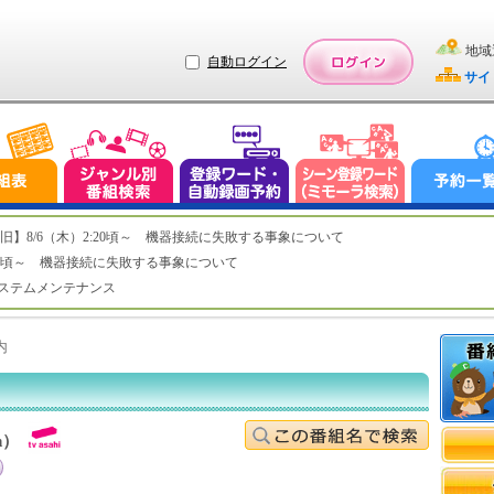
地域
自動ログイン
サイ
ステム復旧】8/6（木）2:20頃～ 機器接続に失敗する事象について
（木）2:20頃～ 機器接続に失敗する事象について
（水）システムメンテナンス
内
h）