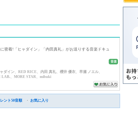
に密着!「ヒャダイン」「内田真礼」がお送りする音楽ドキュ
音楽
ャダイン
、
RED RICE
、
内田 真礼
、
櫻井 優衣
、
早瀬 ノエル
、
 LAB.
、
MORE STAR
、
mibuki
レント50音順
・
お気に入り