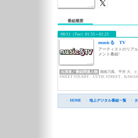
番組概要
08/11（Tue）01:55～02:25
musicる TV
アーティストのリアル
メント番組!
出演者／番組関連人物
湘南乃風
、
平井 大
、
ヒ
SWEET STEADY
、
CUTIE STREET
、
KAWAII
・
HOME
・
地上デジタル番組一覧
・
タ