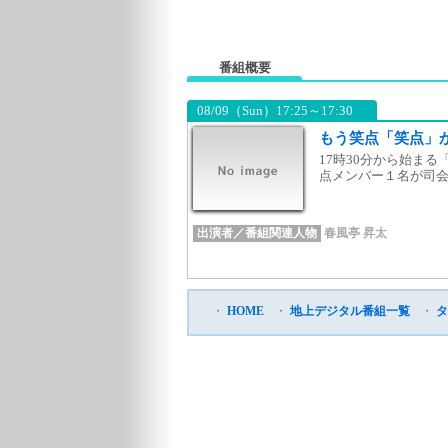
番組概要
08/09（Sun）17:25～17:30
もう笑点「笑点」
17時30分から始ま
点メンバー１名が司会
出演者／番組関連人物
春風亭 昇太
・
HOME
・
地上デジタル番組一覧
・
タ