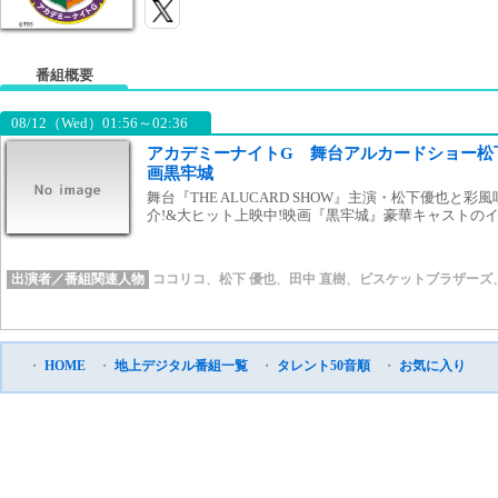
番組概要
08/12（Wed）01:56～02:36
アカデミーナイトG 舞台アルカードショー松
画黒牢城
舞台『THE ALUCARD SHOW』主演・松下優也と
介!&大ヒット上映中!映画『黒牢城』豪華キャストのイ
出演者／番組関連人物
ココリコ
、
松下 優也
、
田中 直樹
、
ビスケットブラザーズ
・
HOME
・
地上デジタル番組一覧
・
タレント50音順
・
お気に入り