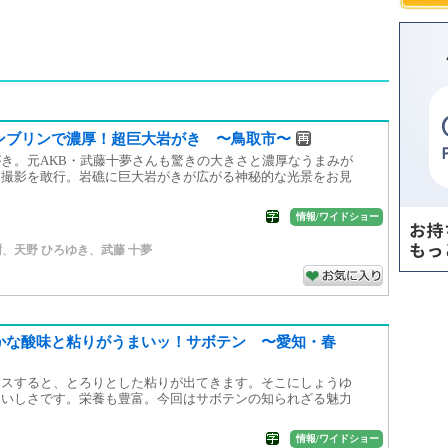
ンブリンで濃厚！超巨大岩がき 〜鳥取市〜
き。元AKB・武藤十夢さんも驚きの大きさと濃厚なうまみが
水撮影を敢行。岩礁に巨大岩がきが広がる神秘的な光景をお見
情報/ワイドショー
樹
、
天野 ひろゆき
、
武藤 十夢
かな酸味と粘りがうまいッ！サボテン 〜愛知・春
イスすると、とろりとした粘りが出てきます。そこにしょうゆ
おいしさです。栄養も豊富。今回はサボテンの知られざる魅力
情報/ワイドショー