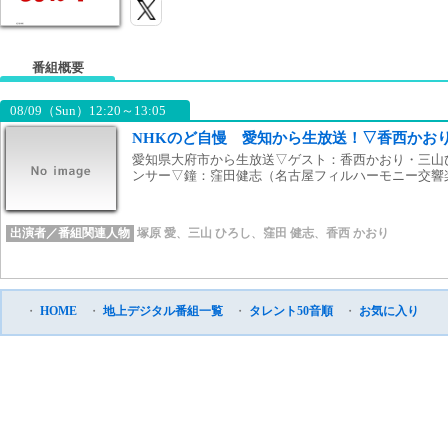
番組概要
08/09（Sun）12:20～13:05
NHKのど自慢 愛知から生放送！▽香西かお
愛知県大府市から生放送▽ゲスト：香西かおり・三山
ンサー▽鐘：窪田健志（名古屋フィルハーモニー交響
出演者／番組関連人物
塚原 愛
、
三山 ひろし
、
窪田 健志
、
香西 かおり
・
HOME
・
地上デジタル番組一覧
・
タレント50音順
・
お気に入り