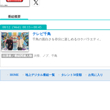
番組概要
08/12（Wed）00:15～00:45
テレビ千鳥
千鳥の面白さを存分に楽しめるロケバラエティ。
出演者／番組関連人物
大悟
、
ノブ
、
千鳥
・
HOME
・
地上デジタル番組一覧
・
タレント50音順
・
お気に入り