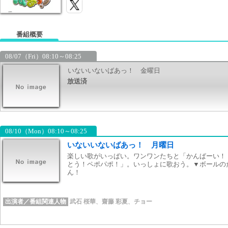
番組概要
08/07（Fri）08:10～08:25
いないいないばあっ！ 金曜日
放送済
08/10（Mon）08:10～08:25
いないいないばあっ！ 月曜日
楽しい歌がいっぱい。ワンワンたちと「かんぱーい！
とう！ペポパポ！」。いっしょに歌おう。▼ボールの
ん！
出演者／番組関連人物
武石 桜華
、
齋藤 彩夏
、
チョー