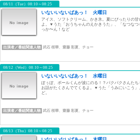
08/11（Tue）08:10～08:25
いないいないばあっ！ 火曜日
アイス、ソフトクリーム、かき氷。夏にぴったりの甘
よ。▼うた「おうちゃんのえかきうた」、「なつなつ
っか〜ん！など
出演者／番組関連人物
武石 桜華
、
齋藤 彩夏
、
チョー
08/12（Wed）08:10～08:25
いないいないばあっ！ 水曜日
ぽぅぽ、ボールくんが波にのる！？パクパクさんたち
お話がたくさんでてくるよ。▼うた「うみにいこう」
ど。
出演者／番組関連人物
武石 桜華
、
齋藤 彩夏
、
チョー
08/13（Thu）08:10～08:25
いないいないばあっ！ 木曜日