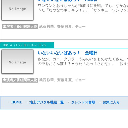
ワンワンとおうちゃんが虫取りに挑戦。でも、なかな
うた「なつなつキラキラ！」、「サンキュ！ワンワン3
出演者／番組関連人物
武石 桜華
、
齋藤 彩夏
、
チョー
08/14（Fri）08:10～08:25
いないいないばあっ！ 金曜日
さなか、カニ、クジラ…うみのいきものがたくさん。
の中をおさんぽ！？▼うた「おっ！さかな」、「おう
出演者／番組関連人物
武石 桜華
、
齋藤 彩夏
、
チョー
・
HOME
・
地上デジタル番組一覧
・
タレント50音順
・
お気に入り