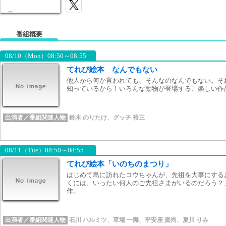
番組概要
08/10（Mon）08:50～08:55
てれび絵本 なんでもない
他人から何か言われても、そんなのなんでもない。そ
知っているから！いろんな動物が登場する、楽しい作
出演者／番組関連人物
鈴木 のりたけ
、
グッチ 裕三
08/11（Tue）08:50～08:55
てれび絵本「いのちのまつり」
はじめて島に訪れたコウちゃんが、先祖を大事にする
くには、いったい何人のご先祖さまがいるのだろう？
作。
出演者／番組関連人物
石川 ハルミツ
、
草場 一壽
、
平安座 資尚
、
夏川 りみ