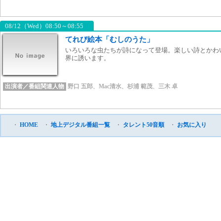
08/12（Wed）08:50～08:55
てれび絵本「むしのうた」
いろいろな虫たちが詩になって登場。楽しい詩とかわ
界に誘います。
出演者／番組関連人物
野口 五郎
、
Mac清水
、
杉浦 範茂
、
三木 卓
・
HOME
・
地上デジタル番組一覧
・
タレント50音順
・
お気に入り