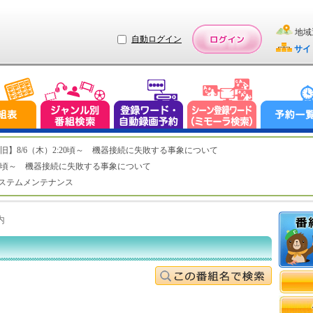
地域
自動ログイン
サイ
ステム復旧】8/6（木）2:20頃～ 機器接続に失敗する事象について
（木）2:20頃～ 機器接続に失敗する事象について
（水）システムメンテナンス
内