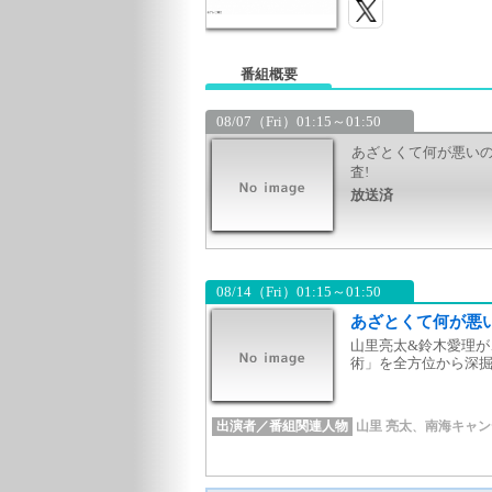
番組概要
08/07（Fri）01:15～01:50
あざとくて何が悪いの
査!
放送済
08/14（Fri）01:15～01:50
あざとくて何が悪
山里亮太&鈴木愛理
術」を全方位から深掘り
出演者／番組関連人物
山里 亮太
、
南海キャン