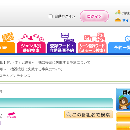
地域
自動ログイン
サイ
ステム復旧】8/6（木）2:20頃～ 機器接続に失敗する事象について
（木）2:20頃～ 機器接続に失敗する事象について
（水）システムメンテナンス
内
h）