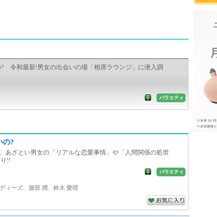
? 令和最新!男女の出会いの場「相席ラウンジ」に潜入調
バラエティ
いの?
が、あざとい男女の「リアルな恋愛事情」や「人間関係の処世
!!
バラエティ
ディーズ
、
服部 潤
、
鈴木 愛理