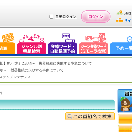
地域
自動ログイン
サイ
ステム復旧】8/6（木）2:20頃～ 機器接続に失敗する事象について
（木）2:20頃～ 機器接続に失敗する事象について
（水）システムメンテナンス
内