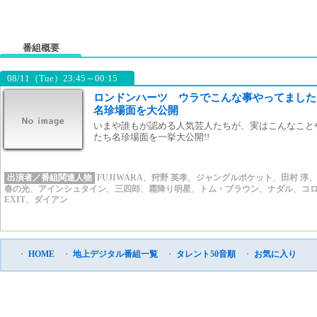
番組概要
08/11（Tue）23:45～00:15
ロンドンハーツ ウラでこんな事やってました
名珍場面を大公開
いまや誰もが認める人気芸人たちが、実はこんなことや
たち名珍場面を一挙大公開!!
出演者／番組関連人物
FUJIWARA
、
狩野 英孝
、
ジャングルポケット
、
田村 淳
、
春の光
、
アインシュタイン
、
三四郎
、
霜降り明星
、
トム・ブラウン
、
ナダル
、
コ
EXIT
、
ダイアン
・
HOME
・
地上デジタル番組一覧
・
タレント50音順
・
お気に入り