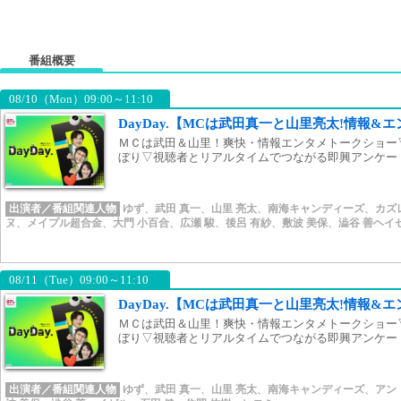
番組概要
08/10（Mon）09:00～11:10
DayDay.【MCは武田真一と山里亮太!情報&
ＭＣは武田＆山里！爽快・情報エンタメトークショー
ぼり▽視聴者とリアルタイムでつながる即興アンケー
出演者／番組関連人物
ゆず
、
武田 真一
、
山里 亮太
、
南海キャンディーズ
、
カズ
ヌ
、
メイプル超合金
、
大門 小百合
、
広瀬 駿
、
後呂 有紗
、
敷波 美保
、
澁谷 善ヘイ
08/11（Tue）09:00～11:10
DayDay.【MCは武田真一と山里亮太!情報&
ＭＣは武田＆山里！爽快・情報エンタメトークショー
ぼり▽視聴者とリアルタイムでつながる即興アンケー
出演者／番組関連人物
ゆず
、
武田 真一
、
山里 亮太
、
南海キャンディーズ
、
アン