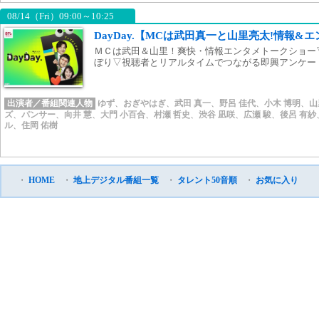
08/14（Fri）09:00～10:25
DayDay.【MCは武田真一と山里亮太!情報&
ＭＣは武田＆山里！爽快・情報エンタメトークショー
ぼり▽視聴者とリアルタイムでつながる即興アンケー
出演者／番組関連人物
ゆず
、
おぎやはぎ
、
武田 真一
、
野呂 佳代
、
小木 博明
、
山
ズ
、
パンサー
、
向井 慧
、
大門 小百合
、
村瀬 哲史
、
渋谷 凪咲
、
広瀬 駿
、
後呂 有紗
ル
、
住岡 佑樹
・
HOME
・
地上デジタル番組一覧
・
タレント50音順
・
お気に入り