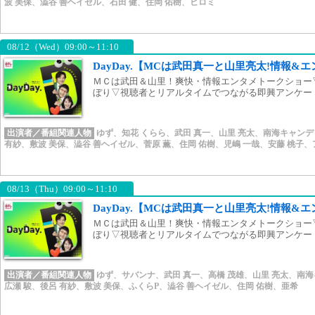
波 美保
、
澁谷 善ヘイゼル
、
石田 健
、
住岡 佑樹
、
ヒロミ
08/12（Wed）09:00～11:10
DayDay.【MCは武田真一と山里亮太!情報&
ＭＣは武田＆山里！爽快・情報エンタメトークショー
ぼり▽視聴者とリアルタイムでつながる即興アンケー
出演者／番組関連人物
ゆず
、
知花 くらら
、
武田 真一
、
山里 亮太
、
南海キャンデ
有紗
、
敷波 美保
、
澁谷 善ヘイゼル
、
菅原 薫
、
住岡 佑樹
、
児嶋 一哉
、
安藤 桃子
、
08/13（Thu）09:00～11:10
DayDay.【MCは武田真一と山里亮太!情報&
ＭＣは武田＆山里！爽快・情報エンタメトークショー
ぼり▽視聴者とリアルタイムでつながる即興アンケー
出演者／番組関連人物
ゆず
、
サバンナ
、
武田 真一
、
高橋 茂雄
、
山里 亮太
、
南海
広瀬 駿
、
後呂 有紗
、
敷波 美保
、
ふくらP
、
澁谷 善ヘイゼル
、
住岡 佑樹
、
亜希