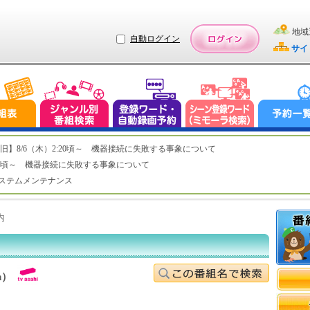
地域
自動ログイン
サイ
ステム復旧】8/6（木）2:20頃～ 機器接続に失敗する事象について
（木）2:20頃～ 機器接続に失敗する事象について
（水）システムメンテナンス
内
h）