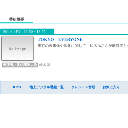
番組概要
08/14（Fri）13:50～13:55
TOKYO EVERYONE
東京の未来像や進化に関して、鈴木福さんが解答者と
出演者／番組関連人物
鈴木 福
・
HOME
・
地上デジタル番組一覧
・
タレント50音順
・
お気に入り