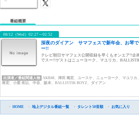
番組概要
08/12（Wed）02:27～02:52
深夜のダイアン サマフェスで新年会、お琴で
ー!!
テレビ朝日サマフェス公開収録を早くもオンエア!!企
でスー!!ゲストはニューヨーク、マユリカ、BALLISTIK
出演者／番組関連人物
AKB48
、
津田 篤宏
、
ユースケ
、
ニューヨーク
、
マユリカ
将宏
、
小栗 有以
、
中谷
、
阪本
、
BALLISTIK BOYZ
、
ダイアン
・
HOME
・
地上デジタル番組一覧
・
タレント50音順
・
お気に入り