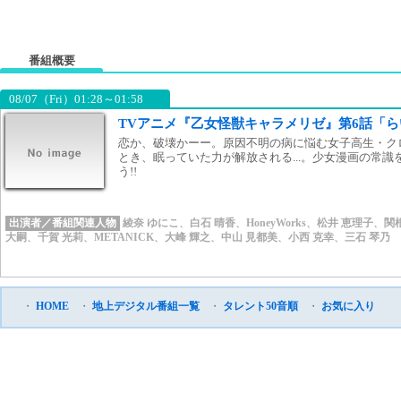
番組概要
08/07（Fri）01:28～01:58
TVアニメ『乙女怪獣キャラメリゼ』第6話「
恋か、破壊かーー。原因不明の病に悩む女子高生・ク
とき、眠っていた力が解放される...。少女漫画の常
う!!
出演者／番組関連人物
綾奈 ゆにこ
、
白石 晴香
、
HoneyWorks
、
松井 恵理子
、
関
大嗣
、
千賀 光莉
、
METANICK
、
大峰 輝之
、
中山 見都美
、
小西 克幸
、
三石 琴乃
・
HOME
・
地上デジタル番組一覧
・
タレント50音順
・
お気に入り