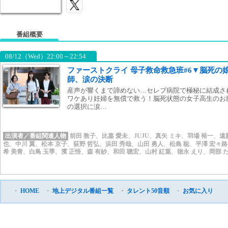
番組概要
08/12（Wed）22:00～22:54
ファーストクライ 母子救命救急班#6▼脳死の
師、涙の決断
産声が響くまで諦めない…セレブ病院で極秘に結成さ
ワケあり妊婦を無償で救う！脳死状態の女子高生のお
の選択に涙…
出演者／番組関連人物
前田 敦子
、
比嘉 愛未
、
JUJU
、
真矢 ミキ
、
羽場 裕一
、
遠
也
、
中川 翼
、
松本 京子
、
荻野 哲弘
、
浜田 秀哉
、
山田 勇人
、
松島 聡
、
平澤 宏々路
希 美青
、
白鳥 玉季
、
濱 正悟
、
森 有紗
、
和田 聰宏
、
山村 紅葉
、
徳永 えり
、
岡部 
・
HOME
・
地上デジタル番組一覧
・
タレント50音順
・
お気に入り