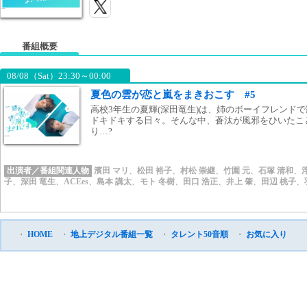
番組概要
08/08（Sat）23:30～00:00
夏色の雲が恋と嵐をまきおこす #5
高校3年生の夏輝(深田竜生)は、姉のボーイフレンドで
ドキドキする日々。そんな中、蒼汰が風邪をひいたこ
り…?
出演者／番組関連人物
濱田 マリ
、
松田 裕子
、
村松 崇継
、
竹園 元
、
石塚 清和
、
子
、
深田 竜生
、
ACEes
、
島本 講太
、
モト 冬樹
、
田口 浩正
、
井上 肇
、
田辺 桃子
、
・
HOME
・
地上デジタル番組一覧
・
タレント50音順
・
お気に入り