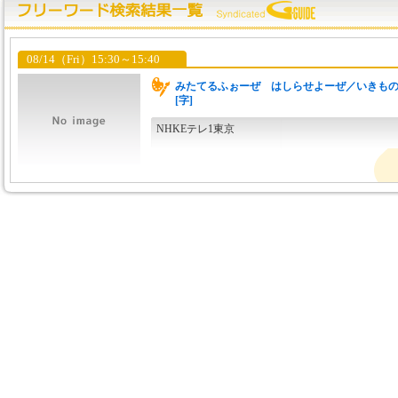
08/14（Fri）15:30～15:40
みたてるふぉーぜ はしらせよーぜ／いきも
[字]
NHKEテレ1東京