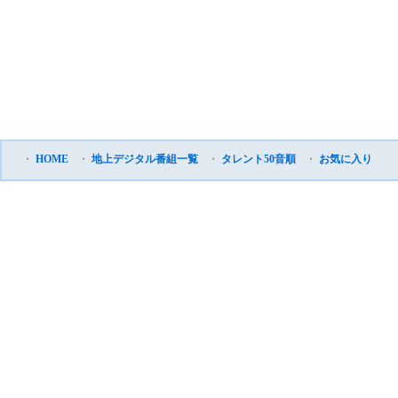
・
HOME
・
地上デジタル番組一覧
・
タレント50音順
・
お気に入り