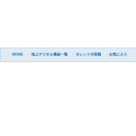
・
HOME
・
地上デジタル番組一覧
・
タレント50音順
・
お気に入り