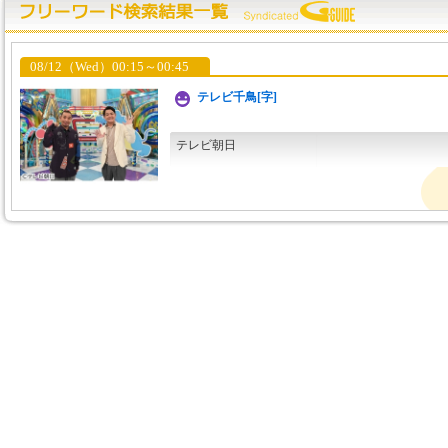
08/12（Wed）00:15～00:45
テレビ千鳥[字]
テレビ朝日