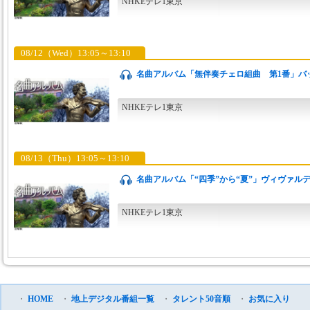
NHKEテレ1東京
08/12（Wed）13:05～13:10
名曲アルバム「無伴奏チェロ組曲 第1番」バッハ
NHKEテレ1東京
08/13（Thu）13:05～13:10
名曲アルバム「“四季”から“夏”」ヴィヴァルディ
NHKEテレ1東京
・
HOME
・
地上デジタル番組一覧
・
タレント50音順
・
お気に入り