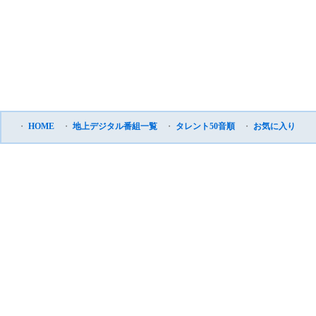
・
HOME
・
地上デジタル番組一覧
・
タレント50音順
・
お気に入り