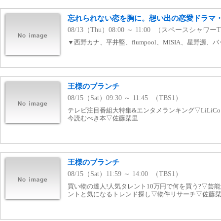
忘れられない恋を胸に。想い出の恋愛ドラマ
08/13（Thu）08:00 ～ 11:00 （スペースシャワー
▼西野カナ、平井堅、flumpool、MISIA、星野源、
王様のブランチ
08/15（Sat）09:30 ～ 11:45 （TBS1）
テレビ注目番組大特集&エンタメランキング▽LiLiC
今読むべき本▽佐藤栞里
王様のブランチ
08/15（Sat）11:59 ～ 14:00 （TBS1）
買い物の達人!人気タレント10万円で何を買う?▽芸
ントと気になるトレンド探し▽物件リサーチ▽佐藤