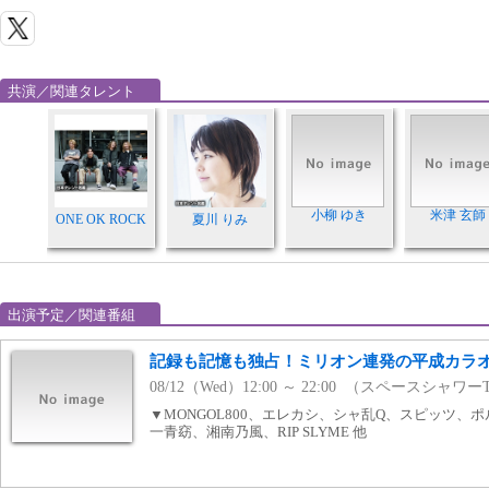
共演／関連タレント
小柳 ゆき
米津 玄師
ONE OK ROCK
夏川 りみ
出演予定／関連番組
記録も記憶も独占！ミリオン連発の平成カラオ
08/12（Wed）12:00 ～ 22:00 （スペースシャワー
▼MONGOL800、エレカシ、シャ乱Q、スピッツ、
一青窈、湘南乃風、RIP SLYME 他