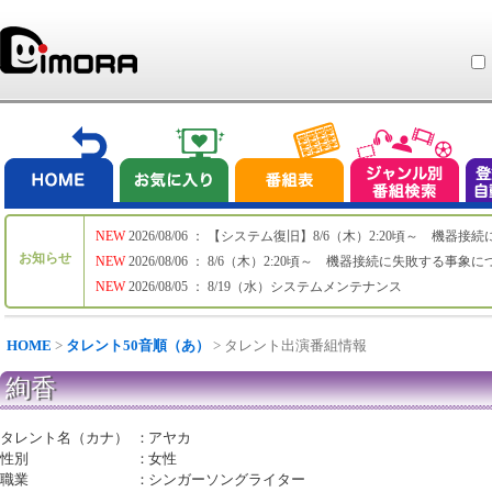
NEW
2026/08/06 ： 【システム復旧】8/6（木）2:20頃～ 機
お知らせ
NEW
2026/08/06 ： 8/6（木）2:20頃～ 機器接続に失敗する事象
NEW
2026/08/05 ： 8/19（水）システムメンテナンス
HOME
>
タレント50音順（あ）
> タレント出演番組情報
絢香
タレント名（カナ）
：
アヤカ
性別
：
女性
職業
：
シンガーソングライター