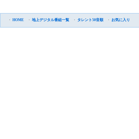
・
HOME
・
地上デジタル番組一覧
・
タレント50音順
・
お気に入り