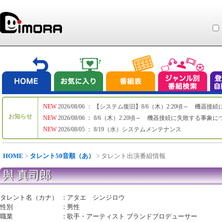
NEW
2026/08/06 ： 【システム復旧】8/6（木）2:20頃～ 機
お知らせ
NEW
2026/08/06 ： 8/6（木）2:20頃～ 機器接続に失敗する事象
NEW
2026/08/05 ： 8/19（水）システムメンテナンス
HOME
>
タレント50音順（あ）
> タレント出演番組情報
與 真司郎
タレント名（カナ）
：
アタエ シンジロウ
性別
：
男性
職業
：
歌手・アーティスト ブランドブロデューサー