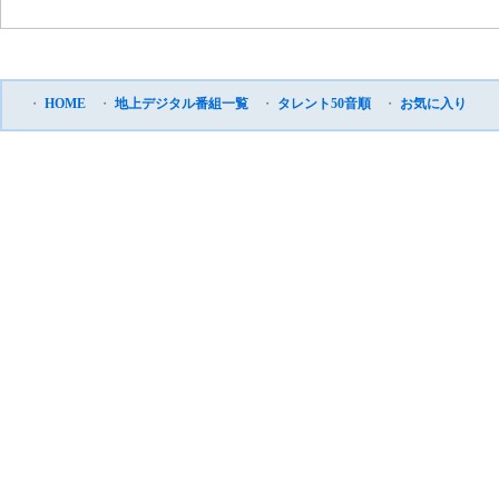
・
HOME
・
地上デジタル番組一覧
・
タレント50音順
・
お気に入り