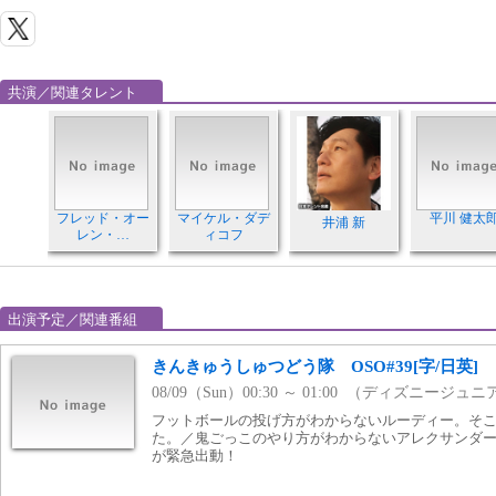
共演／関連タレント
フレッド・オー
マイケル・ダデ
平川 健太
井浦 新
レン・…
ィコフ
出演予定／関連番組
きんきゅうしゅつどう隊 OSO#39[字/日英]
08/09（Sun）00:30 ～ 01:00 （ディズニージュ
フットボールの投げ方がわからないルーディー。そ
た。／鬼ごっこのやり方がわからないアレクサンダ
が緊急出動！