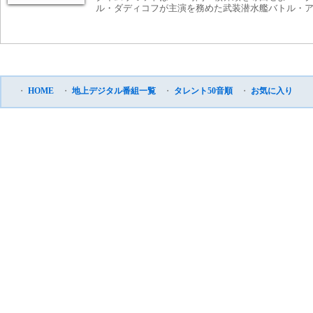
ル・ダディコフが主演を務めた武装潜水艦バトル・
・
HOME
・
地上デジタル番組一覧
・
タレント50音順
・
お気に入り