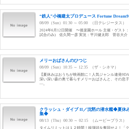
“鉄人”小橋建太プロデュース Fortune Drea
08/09（Sun）01:30 ～ 05:00 （日テレジータス）
2024年6月12日開催 〜後楽園ホール 主催・ゲスト
試合のみ) 佐久間一彦 実況：平川健太郎 菅谷大介
メリーおばさんのひつじ
08/09（Sun）10:35 ～ 12:35 （ザ・シネマ）
【夏休みはおうちが映画館に！人気ジャンル連発9DA
深い深い森の奥で暮らすメリーおばさんと、その息
—。
クラッシュ・ダイブ II／沈黙の潜水艦◆夏休
集◆
08/13（Thu）00:30 ～ 02:15 （ムービープラス）
タイムリミットは１２時間！核弾頭を奪回せよ！「