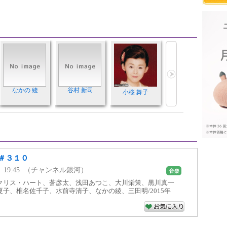
なかの 綾
谷村 新司
小桜 舞子
＃３１０
00 ～ 19:45 （チャンネル銀河）
音楽
クリス・ハート、蒼彦太、浅田あつこ、大川栄策、黒川真一
子、椎名佐千子、水前寺清子、なかの綾、三田明/2015年