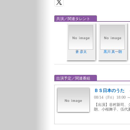
共演／関連タレント
蒼 彦太
黒川 真一朗
出演予定／関連番組
ＢＳ日本のうた 
08/14（Fri）18:
【出演】谷村新司、
朗、小桜舞子、伍代夏