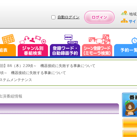
地域
自動ログイン
サイ
ステム復旧】8/6（木）2:20頃～ 機器接続に失敗する事象について
（木）2:20頃～ 機器接続に失敗する事象について
（水）システムメンテナンス
ト出演番組情報