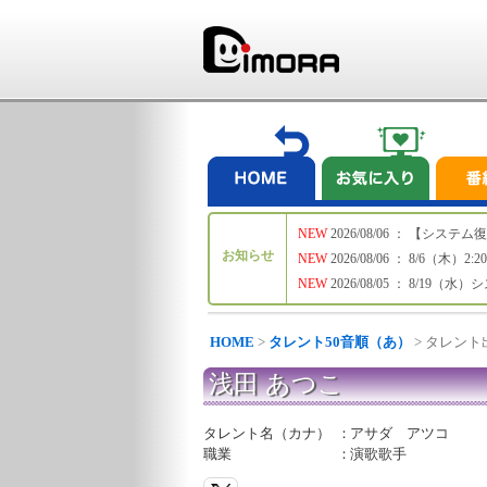
NEW
2026/08/06 ： 【シ
お知らせ
NEW
2026/08/06 ： 8/6
NEW
2026/08/05 ： 8/19
HOME
>
タレント50音順（あ）
> タレン
浅田 あつこ
タレント名（カナ）
：
アサダ アツコ
職業
：
演歌歌手