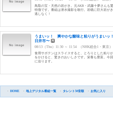
鳥取の宝・天然の岩がき。元AKB・武藤十夢さんも
特徴です。番組は潜水撮影を敢行。岩礁に巨大岩が
逃しなく！
うまいッ！ 爽やかな酸味と粘りがうまいッ
日井市〜
08/13（Thu）11:30 ～ 11:54 （NHK総合1・東京）
食用サボテンはスライスすると、とろりとした粘り
をかけると、驚きのおいしさです。栄養も豊富。今
に迫ります。
・
HOME
・
地上デジタル番組一覧
・
タレント50音順
・
お気に入り