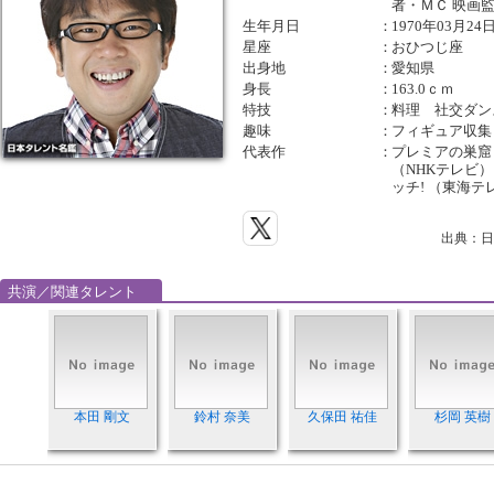
者・ＭＣ 映画
生年月日
：
1970年03月24
星座
：
おひつじ座
出身地
：
愛知県
身長
：
163.0ｃｍ
特技
：
料理 社交ダン
趣味
：
フィギュア収集
代表作
：
プレミアの巣窟 
（NHKテレビ）
ッチ! （東海テ
出典：日
共演／関連タレント
本田 剛文
鈴村 奈美
久保田 祐佳
杉岡 英樹