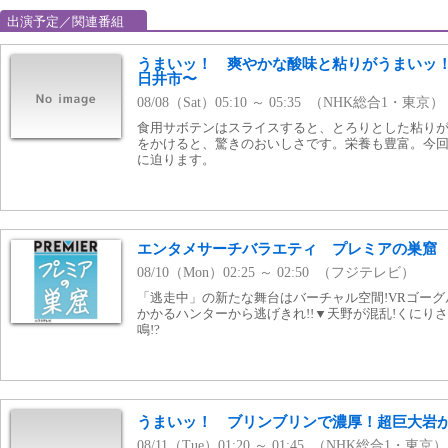
出演予定／関連番組
うまいッ！ 爽やかな酸味と粘りがうまいッ
日井市〜
08/08（Sat）05:10 ～ 05:35 （NHK総合1・東京）
食用サボテンはスライスすると、とろりとした粘り
をかけると、驚きのおいしさです。栄養も豊富。今
に迫ります。
エンタメサーチバラエティ プレミアの巣窟
08/10（Mon）02:25 ～ 02:50 （フジテレビ）
「逃走中」の新たな舞台はバーチャル空間!VRゴー
かかるハンターから逃げきれ!!▼天野が混乱!くにり
鳴!?
うまいッ！ ブリンブリンで濃厚！超巨大岩
08/11（Tue）01:20 ～ 01:45 （NHK総合1・東京）