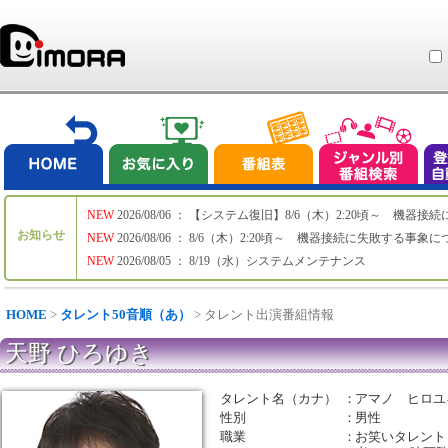
NEW
2026/08/06 ： 【システム復旧】8/6（木）2:20頃～ 機
お知らせ
NEW
2026/08/06 ： 8/6（木）2:20頃～ 機器接続に失敗する事象
NEW
2026/08/05 ： 8/19（水）システムメンテナンス
HOME
>
タレント50音順（あ）
> タレント出演番組情報
天野 ひろゆき
タレント名（カナ）
：
アマノ ヒロユ
性別
：
男性
職業
：
お笑いタレント