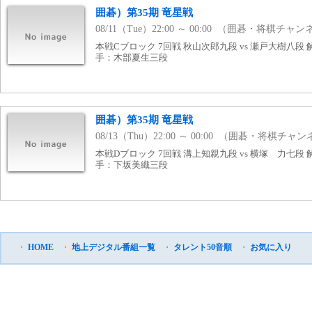
囲碁）第35期 竜星戦
08/11（Tue）22:00 ～ 00:00 （囲碁・将棋チャ
本戦Cブロック 7回戦 秋山次郎九段 vs 瀬戸大樹八段
手：木部夏生三段
囲碁）第35期 竜星戦
08/13（Thu）22:00 ～ 00:00 （囲碁・将棋チャ
本戦Dブロック 7回戦 溝上知親九段 vs 横塚 力七段
手：下坂美織三段
・
HOME
・
地上デジタル番組一覧
・
タレント50音順
・
お気に入り