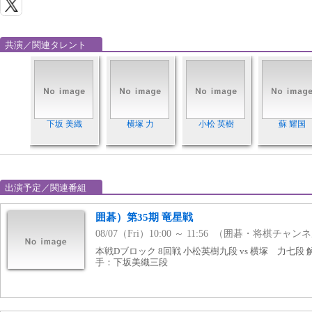
共演／関連タレント
下坂 美織
横塚 力
小松 英樹
蘇 耀国
出演予定／関連番組
囲碁）第35期 竜星戦
08/07（Fri）10:00 ～ 11:56 （囲碁・将棋チャン
本戦Dブロック 8回戦 小松英樹九段 vs 横塚 力七段
手：下坂美織三段