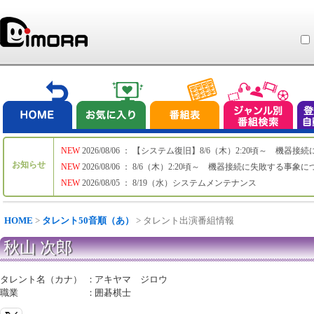
NEW
2026/08/06 ： 【システム復旧】8/6（木）2:20頃～ 機
お知らせ
NEW
2026/08/06 ： 8/6（木）2:20頃～ 機器接続に失敗する事象
NEW
2026/08/05 ： 8/19（水）システムメンテナンス
HOME
>
タレント50音順（あ）
> タレント出演番組情報
秋山 次郎
タレント名（カナ）
：
アキヤマ ジロウ
職業
：
囲碁棋士