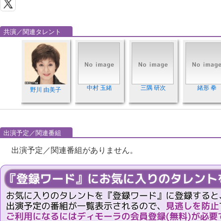
共演／関連タレント
中村 玉緒
三隅 研次
緒形 拳
野川 由美子
出演予定／関連番組
出演予定／関連番組がありません。