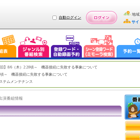
地域
自動ログイン
サイ
ステム復旧】8/6（木）2:20頃～ 機器接続に失敗する事象について
（木）2:20頃～ 機器接続に失敗する事象について
（水）システムメンテナンス
ト出演番組情報