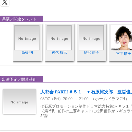
共演／関連タレント
高橋 明
神代 辰巳
絵沢 萠子
宮下 順子
出演予定／関連番組
大都会 PART2＃５１ ▼石原裕次郎、渡哲
08/07（Fri）20:00 ～ 21:00 （ホームドラマCH）
≪石原プロモーション制作ドラマ総力特集≫ ＃５１
ズ第2弾。前作の主要キャストに松田優作がレギュラー加入
52話