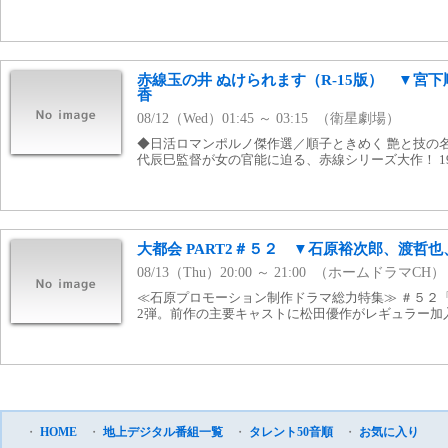
赤線玉の井 ぬけられます（R-15版） ▼宮
香
08/12（Wed）01:45 ～ 03:15 （衛星劇場）
◆日活ロマンポルノ傑作選／順子ときめく 艶と技の名
代辰巳監督が女の官能に迫る、赤線シリーズ大作！ 19
大都会 PART2＃５２ ▼石原裕次郎、渡哲
08/13（Thu）20:00 ～ 21:00 （ホームドラマCH）
≪石原プロモーション制作ドラマ総力特集≫ ＃５２
2弾。前作の主要キャストに松田優作がレギュラー加入。 1
・
HOME
・
地上デジタル番組一覧
・
タレント50音順
・
お気に入り