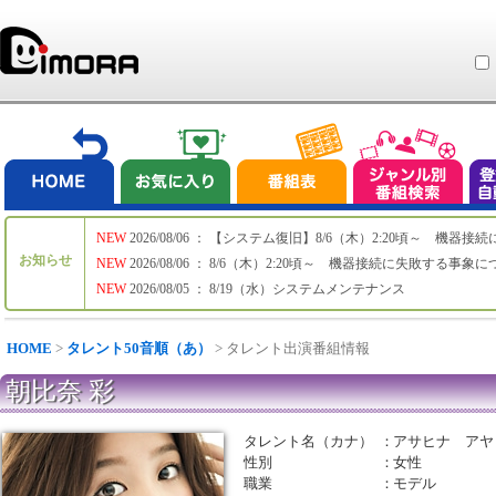
NEW
2026/08/06 ： 【システム復旧】8/6（木）2:20頃～ 機
お知らせ
NEW
2026/08/06 ： 8/6（木）2:20頃～ 機器接続に失敗する事象
NEW
2026/08/05 ： 8/19（水）システムメンテナンス
HOME
>
タレント50音順（あ）
> タレント出演番組情報
朝比奈 彩
タレント名（カナ）
：
アサヒナ アヤ
性別
：
女性
職業
：
モデル