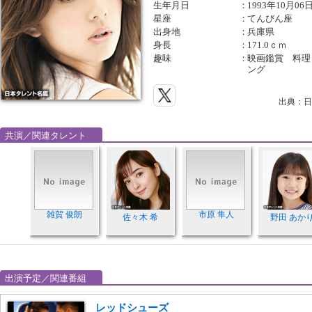
生年月日
：
1993年10月06
星座
：
てんびん座
出身地
：
兵庫県
身長
：
171.0ｃｍ
趣味
：
映画鑑賞 料理
ング
出典：日
共演／関連タレント
雑賀 俊朗
市原 隼人
佐々木 希
野田 あか
出演予定／関連番組
レッドシューズ