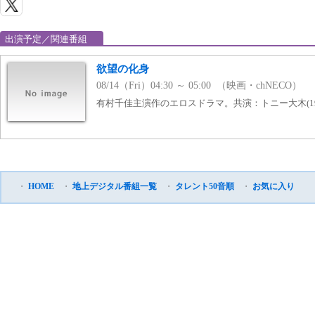
出演予定／関連番組
欲望の化身
08/14（Fri）04:30 ～ 05:00 （映画・chNECO）
有村千佳主演作のエロスドラマ。共演：トニー大木(19
・
HOME
・
地上デジタル番組一覧
・
タレント50音順
・
お気に入り