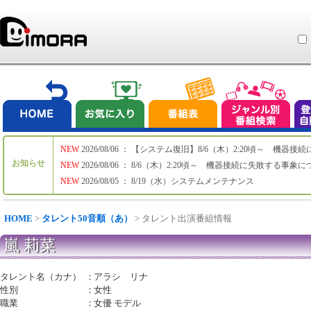
NEW
2026/08/06 ： 【システム復旧】8/6（木）2:20頃～ 機
お知らせ
NEW
2026/08/06 ： 8/6（木）2:20頃～ 機器接続に失敗する事象
NEW
2026/08/05 ： 8/19（水）システムメンテナンス
HOME
>
タレント50音順（あ）
> タレント出演番組情報
嵐 莉菜
タレント名（カナ）
：
アラシ リナ
性別
：
女性
職業
：
女優 モデル