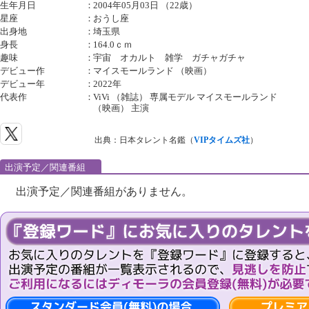
生年月日
：
2004年05月03日 （22歳）
星座
：
おうし座
出身地
：
埼玉県
身長
：
164.0ｃｍ
趣味
：
宇宙 オカルト 雑学 ガチャガチャ
デビュー作
：
マイスモールランド （映画）
デビュー年
：
2022年
代表作
：
ViVi （雑誌） 専属モデル マイスモールランド
（映画） 主演
出典：日本タレント名鑑（
VIPタイムズ社
）
出演予定／関連番組
出演予定／関連番組がありません。