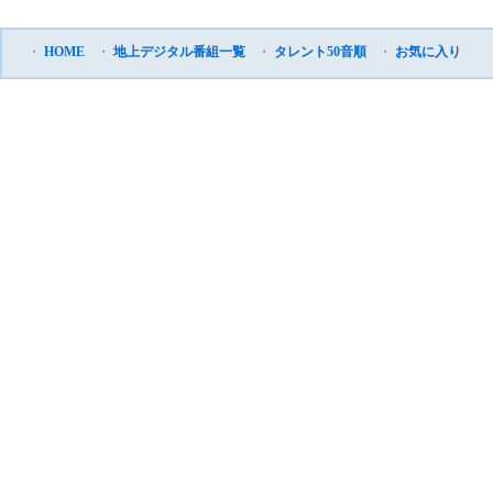
・
HOME
・
地上デジタル番組一覧
・
タレント50音順
・
お気に入り