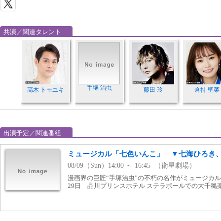
共演／関連タレント
手塚 治虫
高木 トモユキ
藤田 玲
倉持 聖菜
出演予定／関連番組
ミュージカル「七色いんこ」 ▼七海ひろき
08/09（Sun）14:00 ～ 16:45 （衛星劇場）
漫画界の巨匠“手塚治虫”の不朽の名作がミュージカルで
29日 品川プリンスホテル ステラボールでの大千穐楽