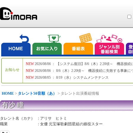
NEW
2026/08/06 ： 【システム復旧】8/6（木）2:20頃～ 機
お知らせ
NEW
2026/08/06 ： 8/6（木）2:20頃～ 機器接続に失敗する事象
NEW
2026/08/05 ： 8/19（水）システムメンテナンス
HOME
>
タレント50音順（あ）
> タレント出演番組情報
有沙 瞳
タレント名（カナ）
：
アリサ ヒトミ
職業
：
女優 元宝塚歌劇団星組の娘役スター