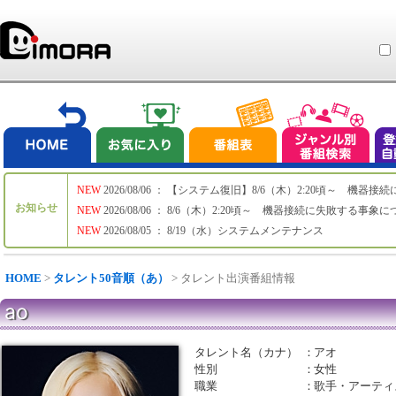
NEW
2026/08/06 ： 【システム復旧】8/6（木）2:20頃～ 機
お知らせ
NEW
2026/08/06 ： 8/6（木）2:20頃～ 機器接続に失敗する事象
NEW
2026/08/05 ： 8/19（水）システムメンテナンス
HOME
>
タレント50音順（あ）
> タレント出演番組情報
ao
タレント名（カナ）
：
アオ
性別
：
女性
職業
：
歌手・アーティ