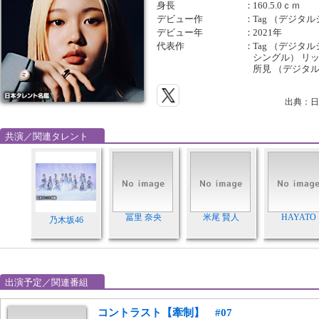
身長
：
160.5.0ｃｍ
デビュー作
：
Tag （デジタ
デビュー年
：
2021年
代表作
：
Tag （デジタ
シングル） リ
所見 （デジタ
出典：日
共演／関連タレント
冨里 奈央
米尾 賢人
HAYATO
乃木坂46
出演予定／関連番組
コントラスト【牽制】 #07