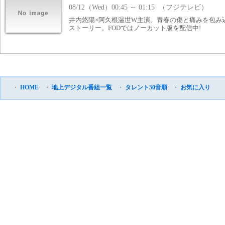
08/12（Wed）00:45 ～ 01:15 （フジテレビ）
井内悠陽×阿久根温世W主演。青春の傷と痛みを包み
ストーリー。FODではノーカット版を配信中!
・
HOME
・
地上デジタル番組一覧
・
タレント50音順
・
お気に入り