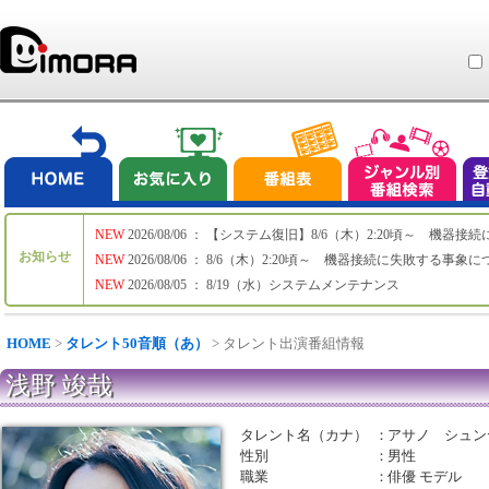
NEW
2026/08/06 ： 【システム復旧】8/6（木）2:20頃～ 機
お知らせ
NEW
2026/08/06 ： 8/6（木）2:20頃～ 機器接続に失敗する事象
NEW
2026/08/05 ： 8/19（水）システムメンテナンス
HOME
>
タレント50音順（あ）
> タレント出演番組情報
浅野 竣哉
タレント名（カナ）
：
アサノ シュン
性別
：
男性
職業
：
俳優 モデル