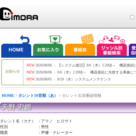
NEW
2026/08/06 ： 【システム復旧】8/6（木）2:20頃～ 機
お知らせ
NEW
2026/08/06 ： 8/6（木）2:20頃～ 機器接続に失敗する事象
NEW
2026/08/05 ： 8/19（水）システムメンテナンス
HOME
>
タレント50音順（あ）
> タレント出演番組情報
天野 宏郷
タレント名（カナ）
：
アマノ ヒロサト
性別
：
男性
職業
：
声優・ナレーター