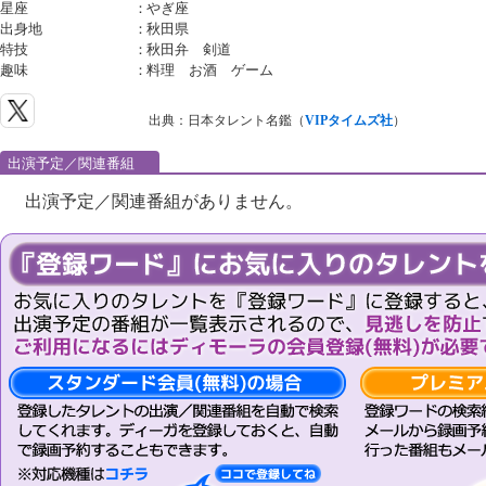
星座
：
やぎ座
出身地
：
秋田県
特技
：
秋田弁 剣道
趣味
：
料理 お酒 ゲーム
出典：日本タレント名鑑（
VIPタイムズ社
）
出演予定／関連番組
出演予定／関連番組がありません。