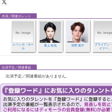
共演／関連タレント
レベッカ・ホー
ブライアン
尾上 松也
宮野 真守
ル
イリー…
出演予定／関連番組
出演予定／関連番組がありません。