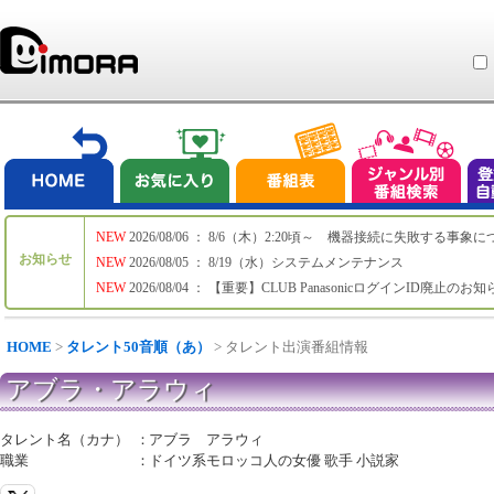
NEW
2026/08/06 ： 8/6（木）2:20頃～ 機器接続に失敗する事象
お知らせ
NEW
2026/08/05 ： 8/19（水）システムメンテナンス
NEW
2026/08/04 ： 【重要】CLUB PanasonicログインID廃止のお
HOME
>
タレント50音順（あ）
> タレント出演番組情報
アブラ・アラウィ
タレント名（カナ）
：
アブラ アラウィ
職業
：
ドイツ系モロッコ人の女優 歌手 小説家