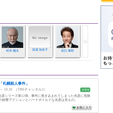
深浦 加奈子
村井 國夫
辰巳 琢郎
「札幌殺人事件」
40 ～ 10:20 （TBSチャンネル2）
ドラマ
光彦シリーズ第12弾。事件に巻き込まれてしまった光彦に危険
初の銃撃アクションとハードボイルドな光彦は見もの。