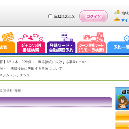
地域
自動ログイン
サイ
ステム復旧】8/6（木）2:20頃～ 機器接続に失敗する事象について
（木）2:20頃～ 機器接続に失敗する事象について
（水）システムメンテナンス
ト出演番組情報