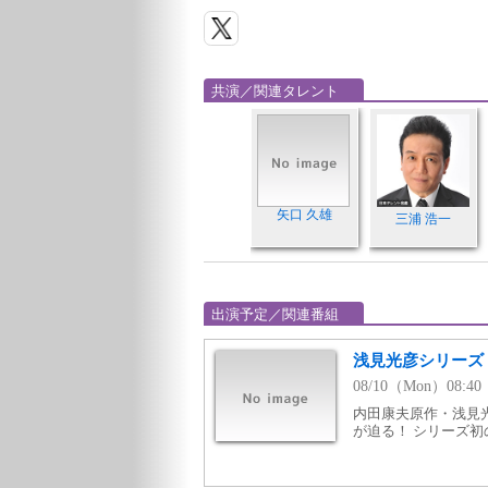
共演／関連タレント
矢口 久雄
三浦 浩一
出演予定／関連番組
浅見光彦シリーズ
08/10（Mon）08:
内田康夫原作・浅見
が迫る！ シリーズ