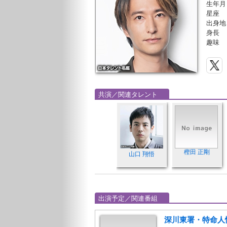
生年月
星座
出身地
身長
趣味
共演／関連タレント
樫田 正剛
山口 翔悟
出演予定／関連番組
深川東署・特命人