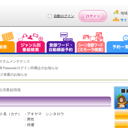
地域
自動ログイン
サイ
（水）システムメンテナンス
LUB PanasonicログインID廃止のお知らせ
トデスク休業のお知らせ
ト出演番組情報
ト名（カナ）
：
アキヤマ シンタロウ
：
男性
：
俳優