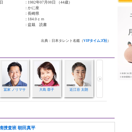
日
：
1982年07月08日 （44歳）
：
かに座
：
長崎県
：
184.0ｃｍ
：
盆栽 読書
出典：日本タレント名鑑（
VIPタイムズ社
）
冨家 ノリマサ
大島 蓉子
近江谷 太朗
情捜査班 朝田真平