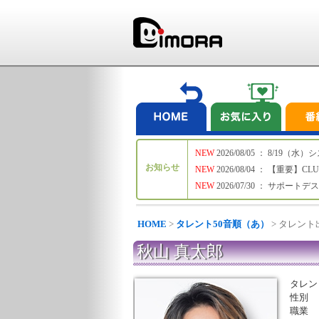
NEW
2026/08/05 ： 8/19
お知らせ
NEW
2026/08/04 ： 【重要】C
NEW
2026/07/30 ： サポー
HOME
>
タレント50音順（あ）
> タレン
秋山 真太郎
タレン
性別
職業