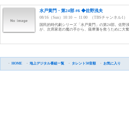
水戸黄門・第24部 #6 ◆佐野浅夫
08/16（Sun）10:10 ～ 11:00 （TBSチャンネル1）
国民的時代劇シリーズ「水戸黄門」の第24部。佐野
が、次席家老の魔の手から、薩摩藩を救うために大
・
HOME
・
地上デジタル番組一覧
・
タレント50音順
・
お気に入り