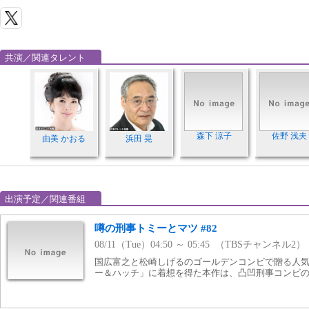
共演／関連タレント
森下 涼子
佐野 浅夫
由美 かおる
浜田 晃
出演予定／関連番組
噂の刑事トミーとマツ #82
08/11（Tue）04:50 ～ 05:45 （TBSチャンネル2）
国広富之と松崎しげるのゴールデンコンビで贈る人
ー＆ハッチ」に着想を得た本作は、凸凹刑事コンビ