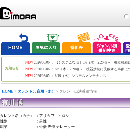
NEW
2026/08/06 ： 【システム復旧】8/6（木）2:20頃～ 機
お知らせ
NEW
2026/08/06 ： 8/6（木）2:20頃～ 機器接続に失敗する事象
NEW
2026/08/05 ： 8/19（水）システムメンテナンス
HOME
>
タレント50音順（あ）
> タレント出演番組情報
有川 博
タレント名（カナ）
：
アリカワ ヒロシ
性別
：
男性
職業
：
俳優 声優 ナレーター