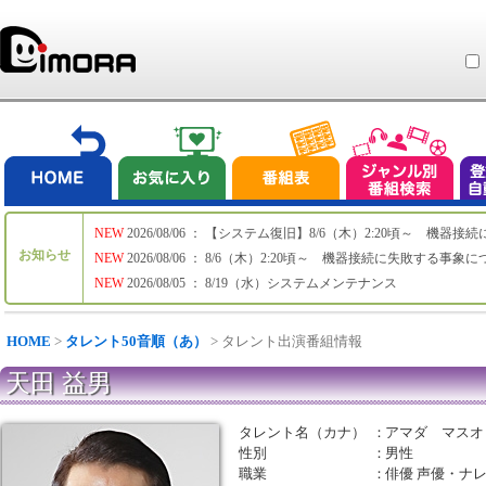
NEW
2026/08/06 ： 【システム復旧】8/6（木）2:20頃～ 機
お知らせ
NEW
2026/08/06 ： 8/6（木）2:20頃～ 機器接続に失敗する事象
NEW
2026/08/05 ： 8/19（水）システムメンテナンス
HOME
>
タレント50音順（あ）
> タレント出演番組情報
天田 益男
タレント名（カナ）
：
アマダ マスオ
性別
：
男性
職業
：
俳優 声優・ナ