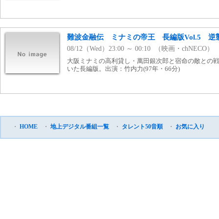
難波金融伝 ミナミの帝王 長編版Vol.5 逆
08/12（Wed）23:00 ～ 00:10 （映画・chNECO）
大阪ミナミの高利貸し・萬田銀次郎と宿命の敵との
いた長編版。出演：竹内力(97年・66分)
・
HOME
・
地上デジタル番組一覧
・
タレント50音順
・
お気に入り