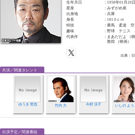
生年月日
：
1958年01月20
星座
：
みずがめ座
出身地
：
兵庫
身長
：
181.0ｃｍ
特技
：
乗馬 柔道 空
趣味
：
野球 テニス 
代表作
：
まあだだよ （映
敦煌 （映画）
出典：日
共演／関連タレント
ゆうき 哲也
今村 涼子
竹内 力
いしの よう
出演予定／関連番組