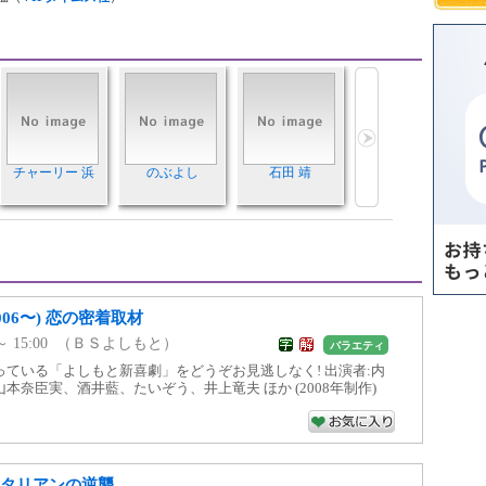
チャーリー 浜
のぶよし
石田 靖
06〜) 恋の密着取材
00 ～ 15:00 （ＢＳよしもと）
バラエティ
ている「よしもと新喜劇」をどうぞお見逃しなく! 出演者:内
本奈臣実、酒井藍、たいぞう、井上竜夫 ほか (2008年制作)
ジタリアンの逆襲