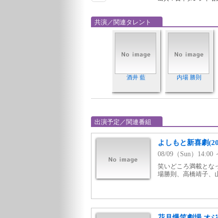
共演／関連タレント
酒井 藍
内場 勝則
出演予定／関連番組
よしもと新喜劇(20
08/09（Sun）14:
笑いどころ満載となっ
場勝則、高橋靖子、山
花月爆笑劇場 オ