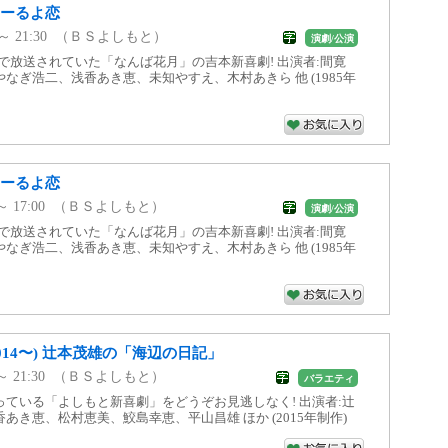
はーるよ恋
30 ～ 21:30 （ＢＳよしもと）
演劇/公演
年まで放送されていた「なんば花月」の吉本新喜劇! 出演者:間寛
なぎ浩二、浅香あき恵、未知やすえ、木村あきら 他 (1985年
はーるよ恋
00 ～ 17:00 （ＢＳよしもと）
演劇/公演
年まで放送されていた「なんば花月」の吉本新喜劇! 出演者:間寛
なぎ浩二、浅香あき恵、未知やすえ、木村あきら 他 (1985年
014〜) 辻本茂雄の「海辺の日記」
30 ～ 21:30 （ＢＳよしもと）
バラエティ
ている「よしもと新喜劇」をどうぞお見逃しなく! 出演者:辻
あき恵、松村恵美、鮫島幸恵、平山昌雄 ほか (2015年制作)