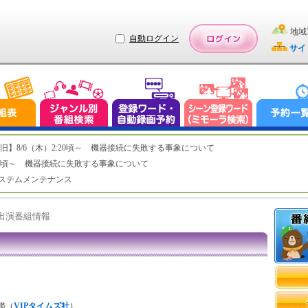
地域
自動ログイン
サイ
ステム復旧】8/6（木）2:20頃～ 機器接続に失敗する事象について
（木）2:20頃～ 機器接続に失敗する事象について
（水）システムメンテナンス
ト出演番組情報
鑑（
VIPタイムズ社
）