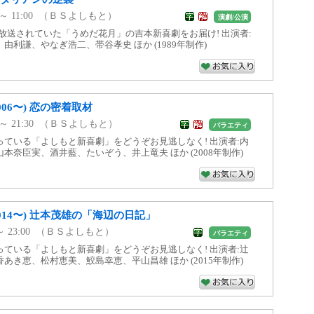
00 ～ 11:00 （ＢＳよしもと）
演劇/公演
まで放送されていた「うめだ花月」の吉本新喜劇をお届け! 出演者:
由利謙、やなぎ浩二、帯谷孝史 ほか (1989年制作)
06〜) 恋の密着取材
30 ～ 21:30 （ＢＳよしもと）
バラエティ
ている「よしもと新喜劇」をどうぞお見逃しなく! 出演者:内
本奈臣実、酒井藍、たいぞう、井上竜夫 ほか (2008年制作)
014〜) 辻本茂雄の「海辺の日記」
00 ～ 23:00 （ＢＳよしもと）
バラエティ
ている「よしもと新喜劇」をどうぞお見逃しなく! 出演者:辻
あき恵、松村恵美、鮫島幸恵、平山昌雄 ほか (2015年制作)