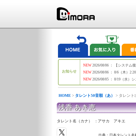
NEW
2026/08/06 ： 【シ
お知らせ
NEW
2026/08/06 ： 8/6
NEW
2026/08/05 ： 8/19
HOME
>
タレント50音順（あ）
> タレン
浅香 あき恵
タレント名（カナ）
：
アサカ アキエ
出典：日本タレント名