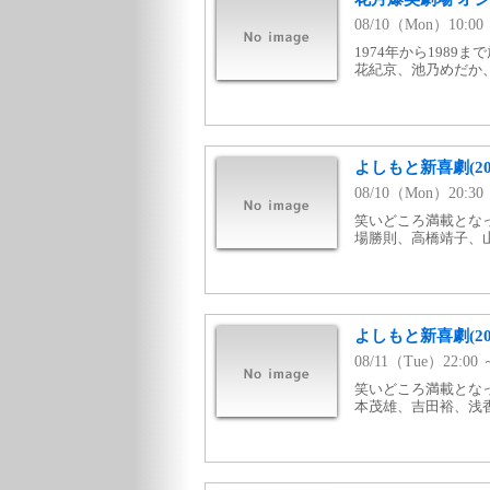
08/10（Mon）10:
1974年から1989
花紀京、池乃めだか、
よしもと新喜劇(20
08/10（Mon）20:
笑いどころ満載となっ
場勝則、高橋靖子、山
よしもと新喜劇(2
08/11（Tue）22:
笑いどころ満載となっ
本茂雄、吉田裕、浅香